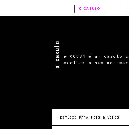
início
o casulo
filmes
o casulo
a COCUN é um casulo c
acolher a sua metamor
ESTÚDIO PARA FOTO & VÍDEO