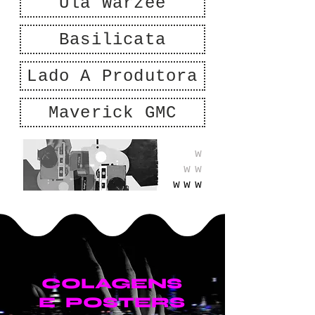
Ula Warzeé
Basilicata
Lado A Produtora
Maverick GMC
w
ww
www
COLAGENS
E POSTERS